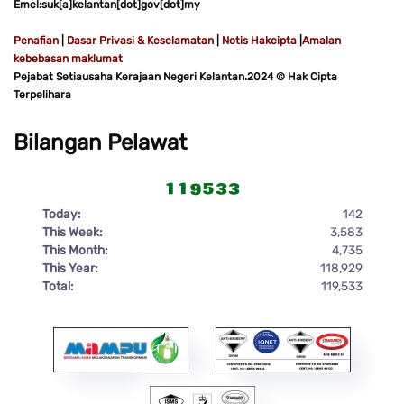
Emel:suk[a]kelantan[dot]gov[dot]my
Penafian
|
Dasar Privasi & Keselamatan
|
Notis Hakcipta
|
Amalan
kebebasan maklumat
Pejabat Setiausaha Kerajaan Negeri Kelantan.2024 © Hak Cipta
Terpelihara
Bilangan Pelawat
Today:
142
This Week:
3,583
This Month:
4,735
This Year:
118,929
Total:
119,533
♿